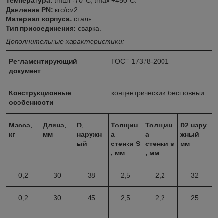
Температура:
tmшт -70°С, tmax +450°С.
Давление
PN
:
кгс/см2.
Материал корпуса:
сталь.
Тип присоединения:
сварка.
Дополнительные характеристики:
Регламентирующий
ГОСТ 17378-2001
документ
Конструкционные
концентрический бесшовный
особенности
Масса,
Длина,
D
,
Толщин
Толщин
D2
нару
кг
мм
наружн
а
а
жный,
ый
стенки
S
стенки
s
мм
, мм
, мм
0,2
30
38
2,5
2,2
32
0,2
30
45
2,5
2,2
25