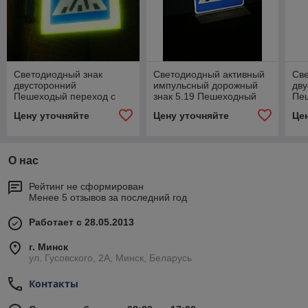
Светодиодный знак
Светодиодный активный
Св
двусторонний
импульсный дорожный
дву
Пешеходый переход с
знак 5.19 Пешеходный
Пе
внутренней подсветкой
переход 700*700мм
вну
Цену уточняйте
Цену уточняйте
Це
900мм, пленка тип В
900
О нас
Рейтинг не сформирован
Менее 5 отзывов за последний год
Работает с 28.05.2013
г. Минск
ул. Гусовского, 2А, Минск, Беларусь
Контакты