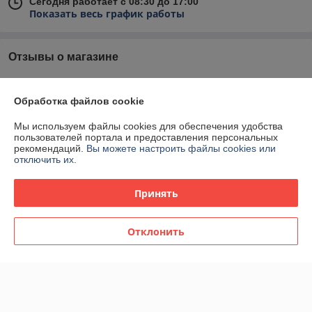
Сегодня работает с 08:30 до 17:00
Показать весь график работы
Отзывы о магазине
У компании пока нет отзывов, добавьте первый
Обработка файлов cookie
О нас
Мы используем файлы cookies для обеспечения удобства
пользователей портала и предоставления персональных
рекомендаций.
Вы можете настроить файлы cookies или
Контакты
отключить их.
Доставка и оплата
Принять
График работы
Отклонить
Полная версия сайта
Политика обработки cookies