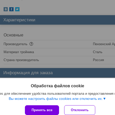
Характеристики
Основные
Производитель
Пензенский А
Материал тройника
Сталь
Страна производитель
Россия
Информация для заказа
Цена:
Цену уточняйте
Обработка файлов cookie
s для обеспечения удобства пользователей портала и предоставления
Вы можете настроить файлы cookies или отключить их.
Принять все
Отклонить
Сайт создан на платформе Deal.by
Политика обработки файлов cookies