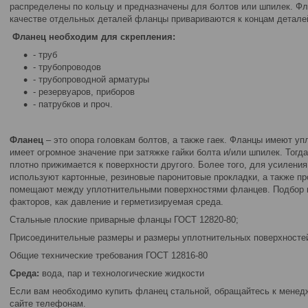
распределены по кольцу и предназначены для болтов или шпилек. Ф
качестве отдельных деталей фланцы привариваются к концам деталей
Ф
ланец необходим для скрепления:
- труб
- трубопроводов
- трубопроводной арматуры
- резервуаров, приборов
- патрубков и проч.
Ф
ланец
– это опора головкам болтов, а также гаек. Фланцы имеют у
имеет огромное значение при затяжке гайки болта и/или шпилек. Тог
плотно прижимается к поверхности другого. Более того, для усилени
используют картонные, резиновые паронитовые прокладки, а также пр
помещают между уплотнительными поверхностями фланцев. Подбор м
факторов, как давление и герметизируемая среда.
Стальные плоские приварные фланцы ГОСТ 12820-80;
Присоединительные размеры и размеры уплотнительных поверхносте
Общие технические требования ГОСТ 12816-80
Среда:
вода, пар и технологические жидкости
Если вам необходимо купить фланец стальной, обращайтесь к менед
сайте телефонам.