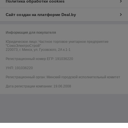
Политика обработки cookies
Сайт создан на платформе Deal.by
Информация для покупателя
Юридическое лицо:
Частное торговое унитарное предприятие
"СоюзЭлектроСтрой"
220073, г. Минск, ул. Гусовского, 2А к.1-1
Регистрационный номер ЕГР: 191036220
УНП: 191036220
Регистрационный орган: Минский городской исполнительный комитет
Дата регистрации компании: 19.06.2008