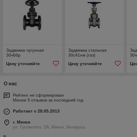
Задвижка чугунная
Задвижка стальная
Зад
30ч6бр
30с41нж (газ)
30
Цену уточняйте
Цену уточняйте
Це
О нас
Рейтинг не сформирован
Менее 5 отзывов за последний год
Работает с 28.05.2013
г. Минск
ул. Гусовского, 2А, Минск, Беларусь