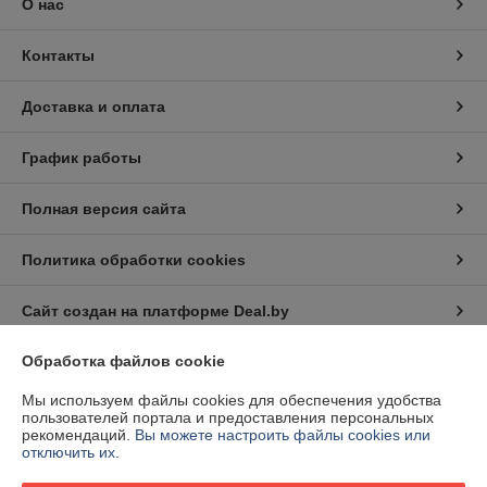
О нас
Контакты
Доставка и оплата
График работы
Полная версия сайта
Политика обработки cookies
Сайт создан на платформе Deal.by
Обработка файлов cookie
Информация для покупателя
Мы используем файлы cookies для обеспечения удобства
Юридическое лицо:
Частное торговое унитарное предприятие
пользователей портала и предоставления персональных
"СоюзЭлектроСтрой"
рекомендаций.
Вы можете настроить файлы cookies или
220073, г. Минск, ул. Гусовского, 2А к.1-1
отключить их.
Регистрационный номер ЕГР: 191036220