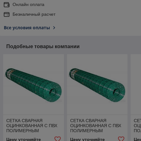
Онлайн оплата
Безналичный расчет
Все условия оплаты
Подобные товары компании
СЕТКА СВАРНАЯ
СЕТКА СВАРНАЯ
СЕ
ОЦИНКОВАННАЯ С ПВХ
ОЦИНКОВАННАЯ С ПВХ
ОЦ
ПОЛИМЕРНЫМ
ПОЛИМЕРНЫМ
ПО
ПОКРЫТИЕМ
ПОКРЫТИЕМ VOLIPLAST
ПО
Цену уточняйте
Цену уточняйте
Це
EUROPLAST 100*50 , D
16*16 , D 1.2 ММ
HO