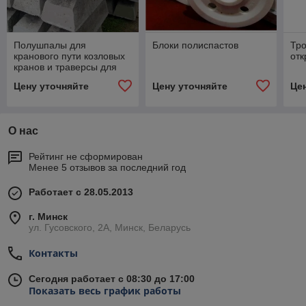
Полушпалы для
Блоки полиспастов
Тр
кранового пути козловых
отк
кранов и траверсы для
кранов мостовых и
Цену уточняйте
Цену уточняйте
Це
козловых
О нас
Рейтинг не сформирован
Менее 5 отзывов за последний год
Работает с 28.05.2013
г. Минск
ул. Гусовского, 2А, Минск, Беларусь
Контакты
Сегодня работает с 08:30 до 17:00
Показать весь график работы