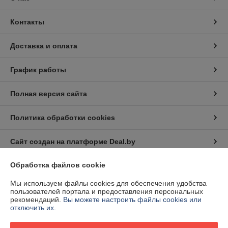
Контакты
Доставка и оплата
График работы
Полная версия сайта
Политика обработки cookies
Сайт создан на платформе Deal.by
Обработка файлов cookie
Информация для покупателя
Мы используем файлы cookies для обеспечения удобства
Юридическое лицо:
Частное торговое унитарное предприятие
пользователей портала и предоставления персональных
"СоюзЭлектроСтрой"
рекомендаций.
Вы можете настроить файлы cookies или
220073, г. Минск, ул. Гусовского, 2А к.1-1
отключить их.
Регистрационный номер ЕГР: 191036220