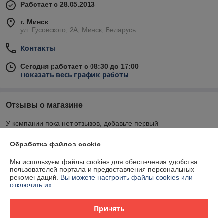
Работает с 28.05.2013
г. Минск
ул. Гусовского, 2А, Минск, Беларусь
Контакты
Сегодня работает с 08:30 до 17:00
Показать весь график работы
Отзывы о магазине
У компании пока нет отзывов, добавьте первый
Обработка файлов cookie
О нас
Мы используем файлы cookies для обеспечения удобства
пользователей портала и предоставления персональных
Контакты
рекомендаций.
Вы можете настроить файлы cookies или
отключить их.
Доставка и оплата
Принять