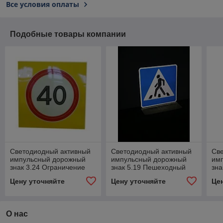
Все условия оплаты
Подобные товары компании
Светодиодный активный
Светодиодный активный
Св
импульсный дорожный
импульсный дорожный
им
знак 3.24 Ограничение
знак 5.19 Пешеходный
зна
максимальной скорости
переход 700*700мм
стр
Цену уточняйте
Цену уточняйте
Це
круг 900мм на квадрате
О нас