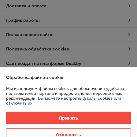
Доставка и оплата
График работы
Полная версия сайта
Политика обработки cookies
Сайт создан на платформе Deal.by
Обработка файлов cookie
Информация для покупателя
Мы используем файлы cookies для обеспечения удобства
Юридическое лицо:
Частное торговое унитарное предприятие
пользователей портала и предоставления персональных
"СоюзЭлектроСтрой"
рекомендаций.
Вы можете настроить файлы cookies или
220073, г. Минск, ул. Гусовского, 2А к.1-1
отключить их.
Регистрационный номер ЕГР: 191036220
Принять
УНП: 191036220
Регистрационный орган: Минский городской исполнительный комитет
Отклонить