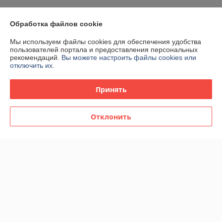
У компании пока нет отзывов, добавьте первый
Обработка файлов cookie
О нас
Мы используем файлы cookies для обеспечения удобства
пользователей портала и предоставления персональных
рекомендаций.
Вы можете настроить файлы cookies или
Контакты
отключить их.
Доставка и оплата
Принять
График работы
Отклонить
Полная версия сайта
Политика обработки cookies
Сайт создан на платформе Deal.by
Информация для покупателя