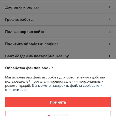
Доставка и оплата
График работы
Полная версия сайта
Политика обработки cookies
Сайт создан на платформе Deal.by
Обработка файлов cookie
Информация для покупателя
Мы используем файлы cookies для обеспечения удобства
Юридическое лицо:
Частное торговое унитарное предприятие
пользователей портала и предоставления персональных
"СоюзЭлектроСтрой"
рекомендаций.
Вы можете настроить файлы cookies или
220073, г. Минск, ул. Гусовского, 2А к.1-1
отключить их.
Регистрационный номер ЕГР: 191036220
Принять
УНП: 191036220
Регистрационный орган: Минский городской исполнительный комитет