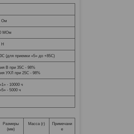
2 Ом
00 МОм
7 Н
70С (для приемки «5» до +85С)
ия В при 35С - 98%
ия УХЛ при 25С - 98%
«1» - 10000 ч
5» - 5000 ч
Размеры
Масса (г)
Примечани
(мм)
е