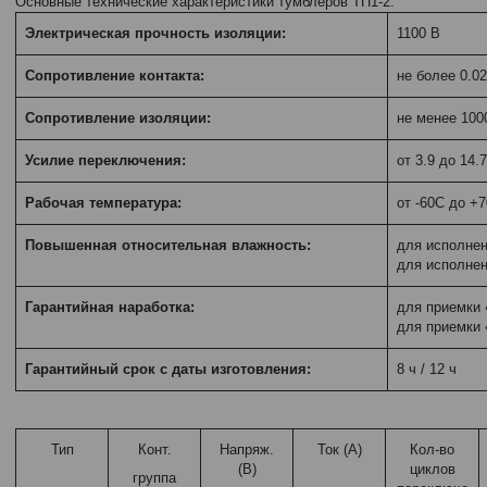
Основные технические характеристики тумблеров ТП1-2:
Электрическая прочность изоляции:
1100 В
Сопротивление контакта:
не более 0.0
Сопротивление изоляции:
не менее 10
Усилие переключения:
от 3.9 до 14.
Рабочая температура:
от -60С до +
Повышенная относительная влажность:
для исполнен
для исполнен
Гарантийная наработка:
для приемки 
для приемки «
Гарантийный срок с даты изготовления:
8 ч / 12 ч
Тип
Конт.
Напряж.
Ток (А)
Кол-во
(В)
циклов
группа