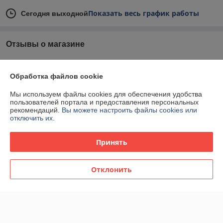
Показать весь график работы
Сегодня выходной
Отзывы о магазине
У компании пока нет отзывов, добавьте первый
Обработка файлов cookie
О нас
Мы используем файлы cookies для обеспечения удобства
пользователей портала и предоставления персональных
рекомендаций.
Вы можете настроить файлы cookies или
Контакты
отключить их.
Доставка и оплата
Принять
График работы
Отклонить
Полная версия сайта
Политика обработки cookies