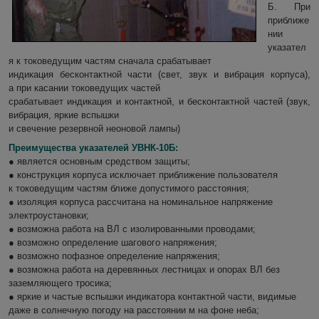
Б. При
приближе
нии
указател
я к токоведущим частям сначала срабатывает
индикация бесконтактной части (свет, звук и вибрация корпуса),
а при касании токоведущих частей
срабатывает индикация и контактной, и бесконтактной частей (звук,
вибрация, яркие вспышки
и свечение резервной неоновой лампы)
Преимущества указателей УВНК-10Б:
● является основным средством защиты;
● конструкция корпуса исключает приближение пользователя
к токоведущим частям ближе допустимого расстояния;
● изоляция корпуса рассчитана на номинальное напряжение
электроустановки;
● возможна работа на ВЛ с изолированными проводами;
● возможно определение шагового напряжения;
● возможно пофазное определение напряжения;
● возможна работа на деревянных лестницах и опорах ВЛ без
заземляющего тросика;
● яркие и частые вспышки индикатора контактной части, видимые
даже в солнечную погоду на расстоянии м на фоне неба;