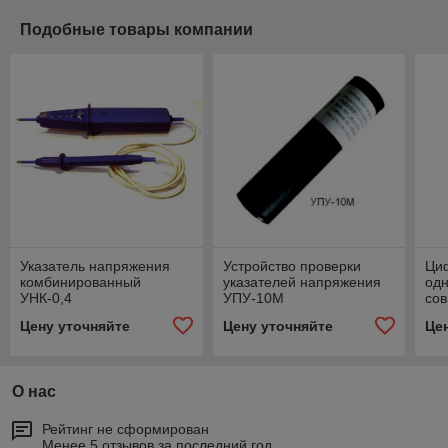
Подобные товары компании
Указатель напряжения
Устройство проверки
Ци
комбинированный
указателей напряжения
од
УНК-0,4
УПУ-10М
сов
на
Цену уточняйте
Цену уточняйте
Це
“ФА
“Ф
О нас
Рейтинг не сформирован
Менее 5 отзывов за последний год