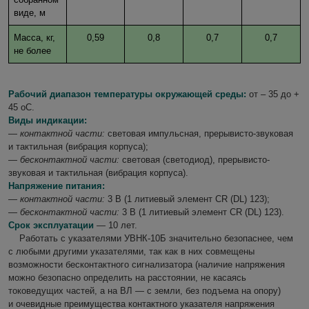
виде, м
Масса, кг,
0,59
0,8
0,7
0,7
не более
Рабочий диапазон температуры окружающей среды:
от – 35 до +
45
о
С.
Виды индикации:
—
контактной части:
световая импульсная, прерывисто-звуковая
и тактильная (вибрация корпуса);
—
бесконтактной части:
световая (светодиод), прерывисто-
звуковая и тактильная (вибрация корпуса).
Напряжение питания:
—
контактной части:
3 В (1 литиевый элемент CR (DL) 123);
—
бесконтактной части:
3 В (1 литиевый элемент CR (DL) 123).
Срок эксплуатации
— 10 лет.
Работать с указателями УВНК-10Б значительно безопаснее, чем
с любыми другими указателями, так как в них совмещены
возможности бесконтактного сигнализатора (наличие напряжения
можно безопасно определить на расстоянии, не касаясь
токоведущих частей, а на ВЛ — с земли, без подъема на опору)
и очевидные преимущества контактного указателя напряжения