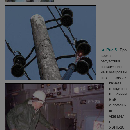
◄
Рис.5.
Про
верка
отсутствия
напряжения
на изолирован
ных жилах
кабеля
отходяще
й линии
6 кВ
с помощь
ю
указател
я
УВНК-10