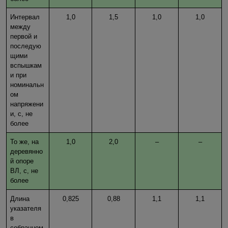
Интервал
1,0
1,5
1,0
1,0
между
первой и
последую
щими
вспышкам
и при
номинальн
ом
напряжени
и, с, не
более
То же, на
1,0
2,0
–
–
деревянно
й опоре
ВЛ, с, не
более
Длина
0,825
0,88
1,1
1,1
указателя
в
собранном