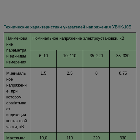
Технические характеристики указателей напряжения УВНК-10Б
Наименова
Номинальное напряжение электроустановки, кВ
ние
параметра
6–10
10–110
35–220
35–330
и единицы
измерения
Минималь
1,5
2,5
8
8,75
ное
напряжени
е, при
котором
срабатыва
ет
индикация
контактной
части, кВ
Максимал
10,0
110
220
330