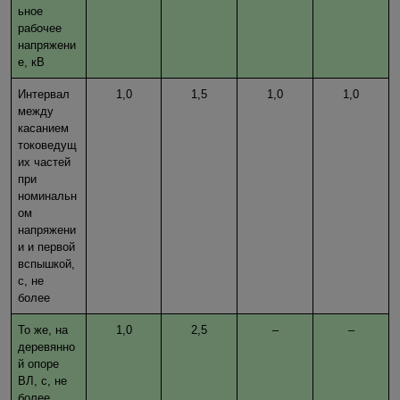
ьное
рабочее
напряжени
е, кВ
Интервал
1,0
1,5
1,0
1,0
между
касанием
токоведущ
их частей
при
номинальн
ом
напряжени
и и первой
вспышкой,
с, не
более
То же, на
1,0
2,5
–
–
деревянно
й опоре
ВЛ, с, не
более