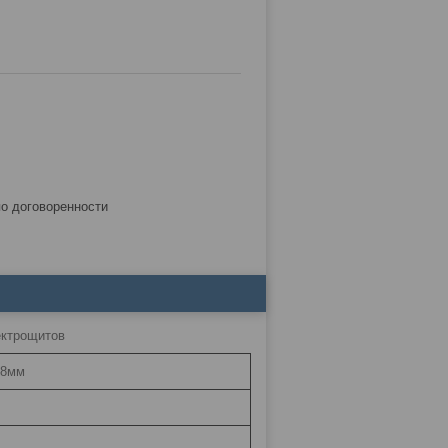
по договоренности
ектрощитов
,8мм