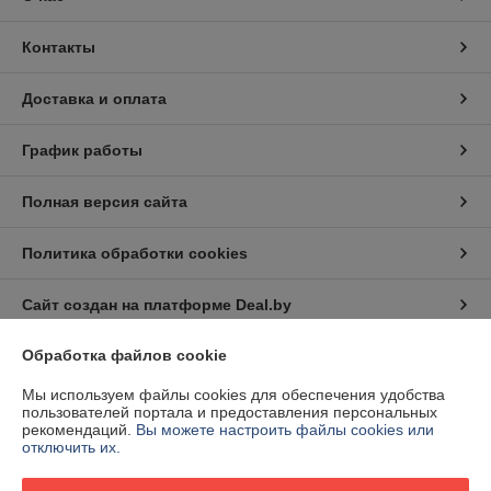
Контакты
Доставка и оплата
График работы
Полная версия сайта
Политика обработки cookies
Сайт создан на платформе Deal.by
Обработка файлов cookie
Информация для покупателя
Мы используем файлы cookies для обеспечения удобства
Юридическое лицо:
Частное торговое унитарное предприятие
пользователей портала и предоставления персональных
"СоюзЭлектроСтрой"
рекомендаций.
Вы можете настроить файлы cookies или
220073, г. Минск, ул. Гусовского, 2А к.1-1
отключить их.
Регистрационный номер ЕГР: 191036220