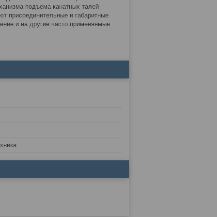
ханизма подъема канатных талей
уют присоединительные и габаритные
ление и на другие часто применяемые
хника