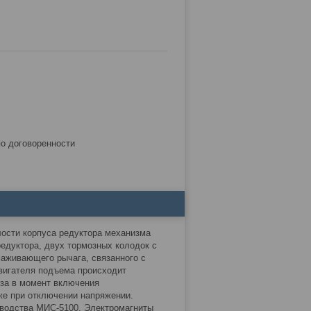
по договоренности
ости корпуса редуктора механизма
едуктора, двух тормозных колодок с
аживающего рычага, связанного с
вигателя подъема происходит
оза в момент включения
же при отключении напряжении.
зводства МИС-5100. Электромагниты