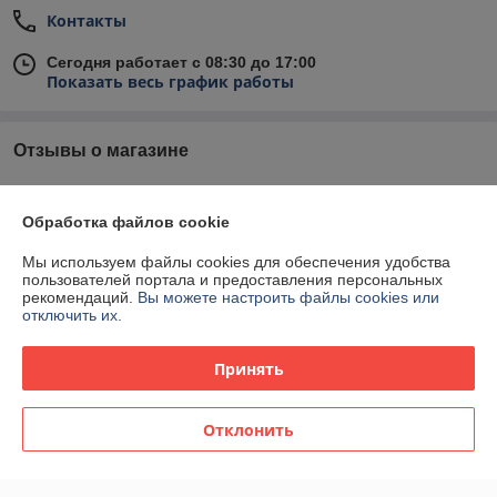
Контакты
Сегодня работает с 08:30 до 17:00
Показать весь график работы
Отзывы о магазине
У компании пока нет отзывов, добавьте первый
Обработка файлов cookie
О нас
Мы используем файлы cookies для обеспечения удобства
пользователей портала и предоставления персональных
рекомендаций.
Вы можете настроить файлы cookies или
Контакты
отключить их.
Доставка и оплата
Принять
График работы
Отклонить
Полная версия сайта