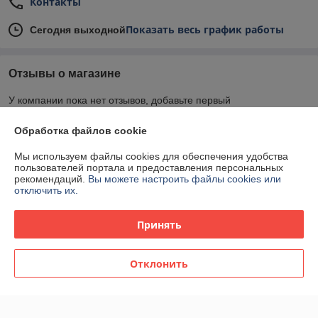
Контакты
Показать весь график работы
Сегодня выходной
Отзывы о магазине
У компании пока нет отзывов, добавьте первый
Обработка файлов cookie
О нас
Мы используем файлы cookies для обеспечения удобства
пользователей портала и предоставления персональных
Контакты
рекомендаций.
Вы можете настроить файлы cookies или
отключить их.
Доставка и оплата
Принять
График работы
Отклонить
Полная версия сайта
Политика обработки cookies